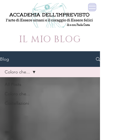
IL MIO BLOG
Blog
Coloro che...
All Posts
Coloro che...
Costellazioni