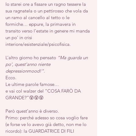
Io starei ore a fissare un ragno tessere la 
sua ragnatela o un pettirosso che vola da 
un ramo al cancello al tetto o le 
formiche… eppure, la primavera in 
transito verso l’estate in genere mi manda 
un po’ in crisi 
interiore/esistenziale/psicofisica.
L’altro giorno ho pensato
 “Ma guarda un 
po’, quest’anno niente 
depressionmood!”
. 
Ecco. 
Le ultime parole famose… 
e vai col walzer del “COSA FARÒ DA 
GRANDE?”😵😵😵
Però quest’anno è diverso. 
Primo: perché adesso so cosa voglio fare 
(e forse ve lo avevo già detto, non me lo 
ricordo): la GUARDATRICE DI FILI 