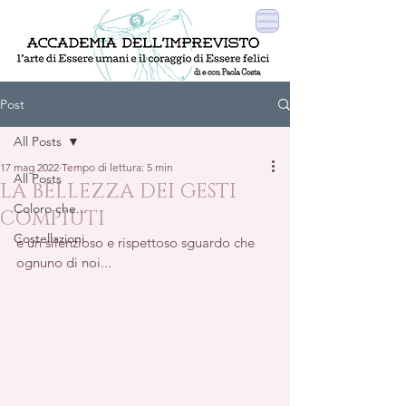
Post
All Posts
17 mag 2022
Tempo di lettura: 5 min
All Posts
LA BELLEZZA DEI GESTI
Coloro che...
COMPIUTI
Costellazioni
è un silenzioso e rispettoso sguardo che 
ognuno di noi...