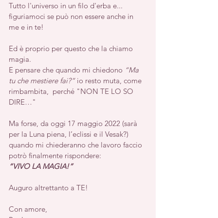
Tutto l'universo in un filo d'erba e... 
figuriamoci se può non essere anche in 
me e in te!
Ed è proprio per questo che la chiamo 
magia.
E pensare che quando mi chiedono 
“Ma 
tu che mestiere fai?”
 io resto muta, come 
rimbambita,  perché "NON TE LO SO 
DIRE…"
Ma forse, da oggi 17 maggio 2022 (sarà 
per la Luna piena, l’eclissi e il Vesak?) 
quando mi chiederanno che lavoro faccio 
potrò finalmente rispondere: 
“VIVO LA MAGIA!”
Auguro altrettanto a TE!
Con amore,